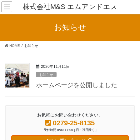
コ
ナ
株式会社M&S エムアンドエス
ン
ビ
テ
ゲ
ン
ー
お知らせ
ツ
シ
へ
ョ
ス
ン
HOME
お知らせ
キ
に
ッ
移
プ
動
2020年11月11日
お知らせ
ホームページを公開しました
お気軽にお問い合わせください。
0279-25-8135
受付時間 8:00-17:00 [ 日・祝日除く ]