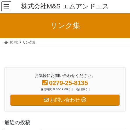
コ
ナ
株式会社M&S エムアンドエス
ン
ビ
テ
ゲ
ン
ー
リンク集
ツ
シ
へ
ョ
ス
ン
HOME
リンク集
キ
に
ッ
移
プ
動
お気軽にお問い合わせください。
0279-25-8135
受付時間 8:00-17:00 [ 日・祝日除く ]
お問い合わせ
最近の投稿