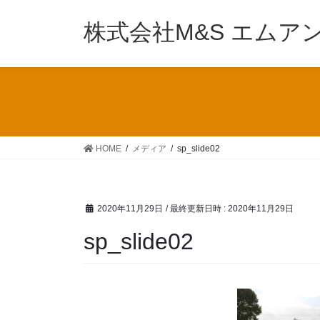
コ
ナ
ン
ビ
株式会社M&S エムア
テ
ゲ
ン
ー
ツ
シ
へ
ョ
ス
ン
キ
に
ッ
移
HOME
メディア
sp_slide02
プ
動
2020年11月29日
/ 最終更新日時 :
2020年11月29日
sp_slide02